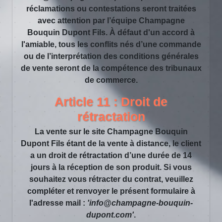
réclamations ou contestations seront traitées
avec attention par l’équipe Champagne
Bouquin Dupont Fils. À défaut d'un accord à
l'amiable, tous les conflits nés d’une commande
ou de l’interprétation des conditions générales
de vente seront de la compétence des tribunaux
de commerce.
Article 11 : Droit de
rétractation
La vente sur le site Champagne Bouquin
Dupont Fils étant de la vente à distance, le client
a un droit de rétractation d’une durée de 14
jours à la réception de son produit. Si vous
souhaitez vous rétracter du contrat, veuillez
compléter et renvoyer le présent formulaire à
l'adresse mail :
'info@champagne-bouquin-
dupont.com'
.