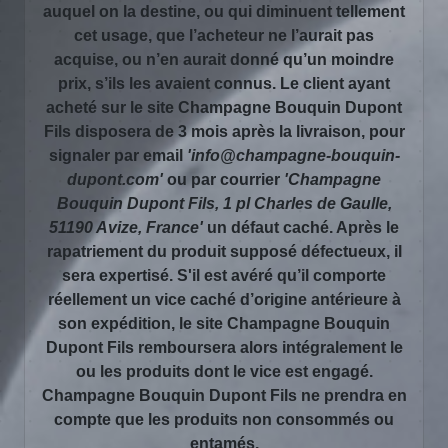
auquel on la destine, ou qui diminuent tellement
cet usage, que l’acheteur ne l’aurait pas
acquise, ou n’en aurait donné qu’un moindre
prix, s’ils les avaient connus. Le client ayant
acheté sur le site Champagne Bouquin Dupont
Fils disposera de 3 mois après la livraison, pour
signaler par email
'info@champagne-bouquin-
dupont.com'
ou par courrier
'Champagne
Bouquin Dupont Fils, 1 pl Charles de Gaulle,
51190 Avize, France'
un défaut caché. Après le
rapatriement du produit supposé défectueux, il
sera expertisé. S'il est avéré qu’il comporte
réellement un vice caché d’origine antérieure à
son expédition, le site Champagne Bouquin
Dupont Fils remboursera alors intégralement le
ou les produits dont le vice est engagé.
Champagne Bouquin Dupont Fils ne prendra en
compte que les produits non consommés ou
entamés.