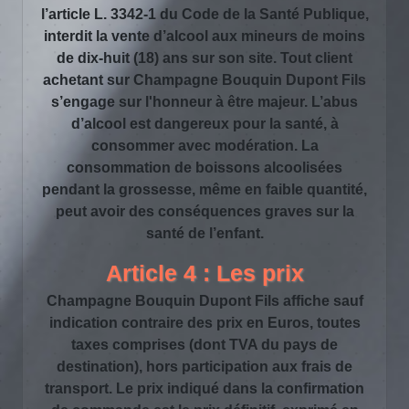
l’article L. 3342-1 du Code de la Santé Publique,
interdit la vente d’alcool aux mineurs de moins
de dix-huit (18) ans sur son site. Tout client
achetant sur Champagne Bouquin Dupont Fils
s’engage sur l'honneur à être majeur. L’abus
d’alcool est dangereux pour la santé, à
consommer avec modération. La
consommation de boissons alcoolisées
pendant la grossesse, même en faible quantité,
peut avoir des conséquences graves sur la
santé de l’enfant.
Article 4 : Les prix
Champagne Bouquin Dupont Fils affiche sauf
indication contraire des prix en Euros, toutes
taxes comprises (dont TVA du pays de
destination), hors participation aux frais de
transport. Le prix indiqué dans la confirmation