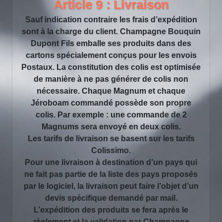
Article 9 : Livraison
Sauf indication contraire les frais d’expédition
sont à la charge du client. Champagne Bouquin
Dupont Fils emballe ses produits dans des
cartons spécialement conçus pour les envois
Postaux. La constitution des colis est optimisée
de manière à ne pas générer de colis non
nécessaire. Chaque Magnum et chaque
Jéroboam commandé possède son propre
colis. Par exemple : une commande de 2
Magnums sera envoyé en deux colis.
Les tarifs de livraison se basent sur les tarifs
Colissimo.
Pour une livraison à destination d’un pays qui
ne fait pas partie de la liste des pays proposés
par le logiciel, la livraison peut faire l’objet d’un
devis spécifique demandé par mail.
L’expédition des produits se fera après le
règlement et la validation par Champagne