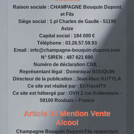
Raison sociale : CHAMPAGNE Bouquin Dupont
et Fils
Siège social : 1 pl Charles de Gaulle - 51190
Avize
Capital social : 184 000 €
Téléphone : 03.26.57.59.93
Email : info@champagne-bouquin-dupont.com
N° SIREN : 487 621 690
Numéro de déclaration CNIL :
Représentant légal : Dominique BOUQUIN
Directeur de la publication : Jean-Marc KUTYLA
Ce site est réalisé par :
EnTraceIT®
Ce site est hébergé par : OVH 2 rue Kellermann -
59100 Roubaix – France
Article 3 : Mention Vente
Alcool
Champagne Bouquin Dupont Fils respectant