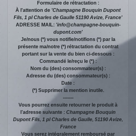
Formulaire de rétractation :
À l'attention de
'Champagne Bouquin Dupont
Fils, 1 pl Charles de Gaulle 51190 Avize, France'
ADRESSE MAIL:
'info@champagne-bouquin-
dupont.com'
Je/nous (*) vous notifie/notifions (*) par la
présente ma/notre (*) rétractation du contrat
portant sur la vente du bien ci-dessous :
Commandé le/reçu le (*) :
Nom du (des) consommateur(s) :
Adresse du (des) consommateur(s) :
Date :
(*) Supprimer la mention inutile.
-------
Vous pourrez ensuite retourner le produit à
l’adresse suivante :
Champagne Bouquin
Dupont Fils, 1 pl Charles de Gaulle, 51190 Avize,
France
Vous serez intégralement remboursé par